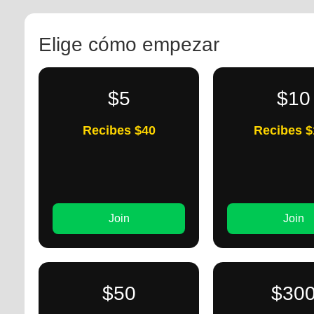
Elige cómo empezar
$5
$10
Recibes $40
Recibes $
Join
Join
$50
$30