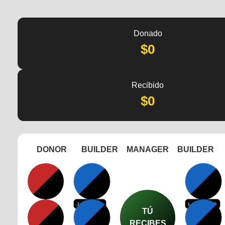
Donado
$0
Recibido
$0
DONOR
BUILDER
MANAGER
BUILDER
Julsaint78k
Lovinsky78k
TÚ
RECIBES