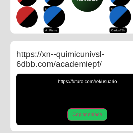
PAPO5
Smith78k
A. Pierre
Carlos78k
https://xn--quimicunivsl-
6dbb.com/academiepf/
https://futuro.com/ref/usuario
Copiar enlace