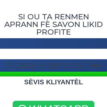
SI OU TA RENMEN
APRANN FÈ SAVON LIKID
PROFITE
🙋‍♂️GADE VIDEYO SA🏃‍♀️‍➡️⬇️
SÈVIS KLIYANTÈL