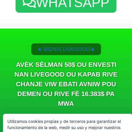
WHATSAPP
🔥 BIZNIS LIVEGOOD🔥
AVÈK SÈLMAN 50$ OU ENVESTI
NAN LIVEGOOD OU KAPAB RIVE
CHANJE VIW EBATI AVNIW POU
DEMEN OU RIVE FÈ 16.383$ PA
MWA
Utilizamos cookies propias y de terceros para garantizar el
funcionamiento de la web, medir su uso y mejorar nuestros
ANTRE LA$16.383