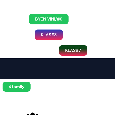
BYEN VINI/#0
KLAS#3
KLAS#7
4family