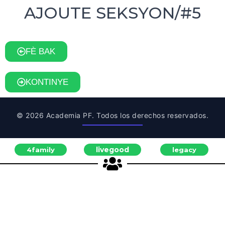
AJOUTE SEKSYON/#5
FÈ BAK
KONTINYE
© 2026 Academia PF. Todos los derechos reservados.
livegood
4family
legacy