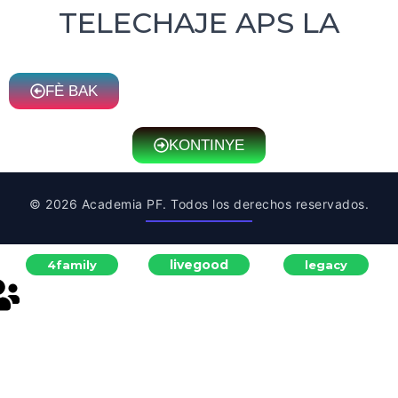
TELECHAJE APS LA
FÈ BAK
KONTINYE
© 2026 Academia PF. Todos los derechos reservados.
livegood
4family
legacy