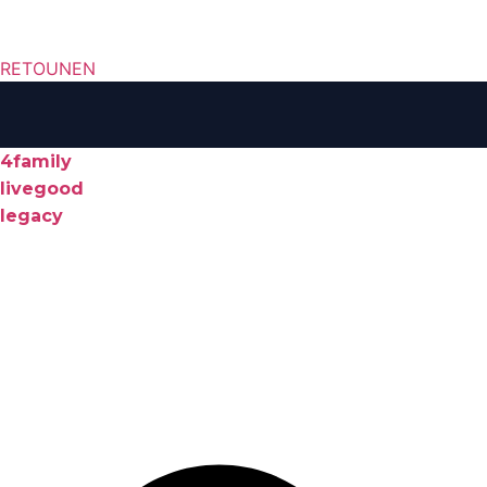
RETOUNEN
4family
livegood
legacy