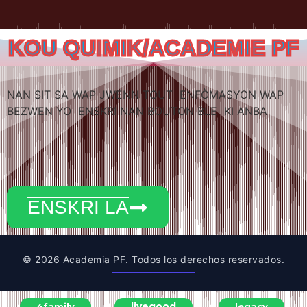
KOU QUIMIK/ACADEMIE PF
NAN SIT SA WAP JWENN TOUT ENFÒMASYON WAP
BEZWEN YO ENSKRI NAN BOUTON BLE KI ANBA
ENSKRI LA
© 2026 Academia PF. Todos los derechos reservados.
livegood
4family
legacy