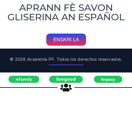
APRANN FÈ SAVON
GLISERINA AN ESPAÑOL
ENSKRI LA
© 2026 Academia PF. Todos los derechos reservados.
livegood
4family
legacy