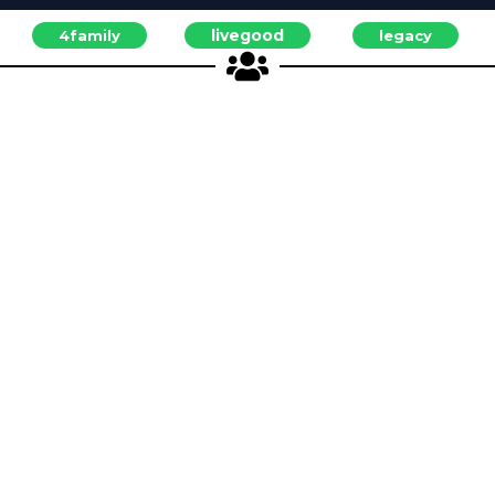
livegood
4family
legacy