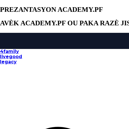
PREZANTASYON ACADEMY.PF
AVÈK ACADEMY.PF OU PAKA RAZÈ J
4family
livegood
legacy