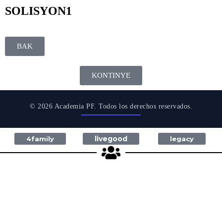
SOLISYON1
BAK
KONTINYE
© 2026 Academia PF. Todos los derechos reservados.
livegood
4family
legacy