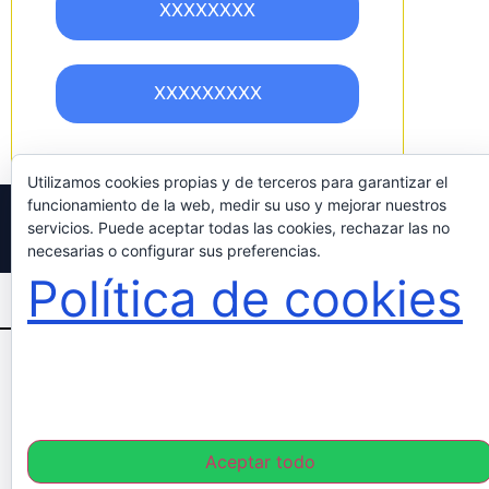
XXXXXXXX
XXXXXXXXX
Utilizamos cookies propias y de terceros para garantizar el
funcionamiento de la web, medir su uso y mejorar nuestros
© 2026 Academia PF. Todos los derechos reservados.
servicios. Puede aceptar todas las cookies, rechazar las no
necesarias o configurar sus preferencias.
Política de cookies
livegood
4family
legacy
Aceptar todo