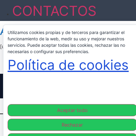
CONTACTOS
Account
Utilizamos cookies propias y de terceros para garantizar el
funcionamiento de la web, medir su uso y mejorar nuestros
servicios. Puede aceptar todas las cookies, rechazar las no
[ultimatemember_account]
necesarias o configurar sus preferencias.
Política de cookies
© 2026 Academia PF. Todos los derechos reservados.
livegood
4family
legacy
Aceptar todo
Rechazar