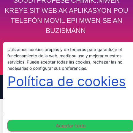
SOUDI PROFESÈ CHIMIK..MWEN
KREYE SIT WEB AK APLIKASYON POU
TELEFÒN MOVIL EPI MWEN SE AN
BUZISMANN
Utilizamos cookies propias y de terceros para garantizar el
funcionamiento de la web, medir su uso y mejorar nuestros
servicios. Puede aceptar todas las cookies, rechazar las no
necesarias o configurar sus preferencias.
Política de cookies
© 2026 Academia PF. Todos los derechos reservados.
livegood
4family
legacy
Aceptar todo