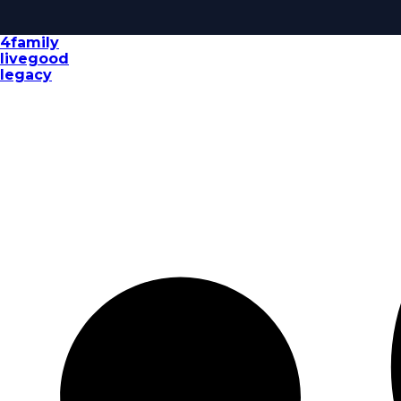
4family
livegood
legacy