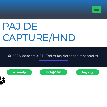
PAJ DE
CAPTURE/HND
© 2026 Academia PF. Todos los derechos reservados.
livegood
4family
legacy