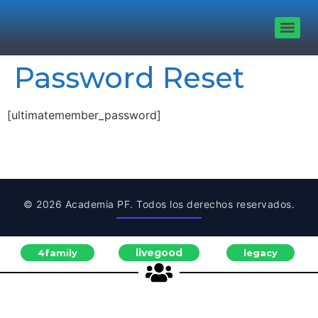
Password Reset
[ultimatemember_password]
© 2026 Academia PF. Todos los derechos reservados.
livegood
4family
legacy