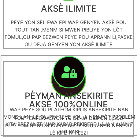
AKSÈ ILIMITE
PEYE YON SÈL FWA EPI WAP GENYEN AKSÈ POU
TOUT TAN ,MENM SI MWEN PIBLIYE YON LÒT
FÒMUL,OU PAP BEZWEN PEYE POU APRANN LI,PASKE
OU DEJA GENYEN YON AKSÈ ILIMITE
PÈYMAN ANSEKIRITE
AKSÈ 100%ONLINE
WAP PEYE SOU PLATFÒM KIPLIS ANSEKIRITE NAN
MOND LAN ,LÈ OU FIN PEYE KOU A NEN PÒT PROBLÈM
TOUT ENFÒMASYON YO DE JA DISPONIB,SOU
KITA PREZANTE WAP KAPAB REKIPERE LAJAN AVAN 7
PLATFÒM NAN OU KAPAB ASITE KOU A NAN NENPÒT
JOU PASE
LÈ KIFÈ W PLEZI